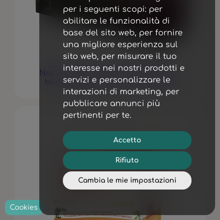
per i seguenti scopi:
per
abilitare le funzionalità di
base del sito web
,
per fornire
una migliore esperienza sul
sito web
,
per misurare il tuo
interesse nei nostri prodotti e
Nac3 Integratore Alimentare per il
servizi e personalizzare le
benessere delle vie respiratorie
interazioni di marketing
,
per
pubblicare annunci più
pertinenti per te
.
Accetto
Rifiuto
Cambia le mie impostazioni
Cookies