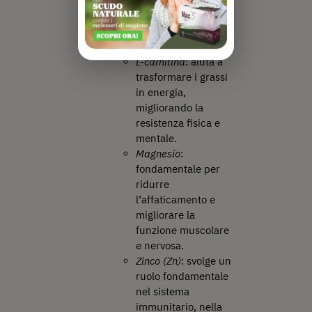
e nel cervello,
riducendo la
sensazione di
affaticamento.
L-carnitina
: aiuta a
trasformare i grassi
in energia,
migliorando la
resistenza fisica e
mentale.
Magnesio
:
fondamentale per
ridurre
l’affaticamento e
migliorare la
funzione muscolare
e nervosa.
Zinco (Zn)
: svolge un
ruolo fondamentale
nel sistema
immunitario, nella