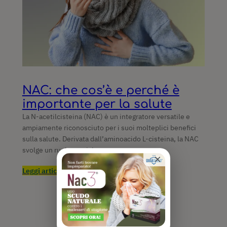
NAC: che cos’è e perché è
importante per la salute
La N-acetilcisteina (NAC) è un integratore versatile e
ampiamente riconosciuto per i suoi molteplici benefici
sulla salute. Derivata dall’aminoacido L-cisteina, la NAC
svolge un ruolo cruciale…
×
Leggi articolo completo