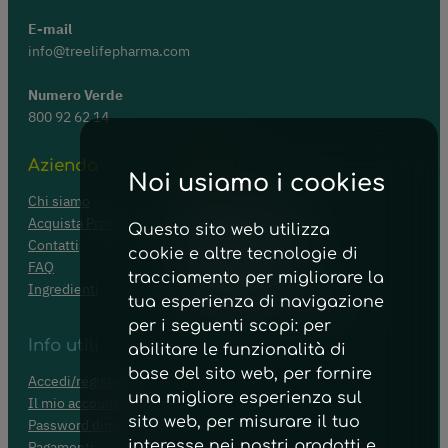
E-mail
info@treelifepharma.com
Numero Verde
800 92 62 14
Azienda
Prodotti
Noi usiamo i cookies
Chi siamo
Apparato Respiratorio
Acquista Prodotti
Energia e Convalescenza
Questo sito web utilizza
Contatti
Apparato Digerente
cookie e altre tecnologie di
FAQ
Funzione Cardiaca e Visiva
tracciamento per migliorare la
Ingredienti
Funzione Tiroidea
tua esperienza di navigazione
Dolori Ostearticolari ed Edemi
per i seguenti scopi:
per
Info utili
abilitare le funzionalità di
base del sito web
,
per fornire
Accedi/registrati
una migliore esperienza sul
Il mio account
sito web
,
per misurare il tuo
Password dimenticata
Pagamenti
interesse nei nostri prodotti e