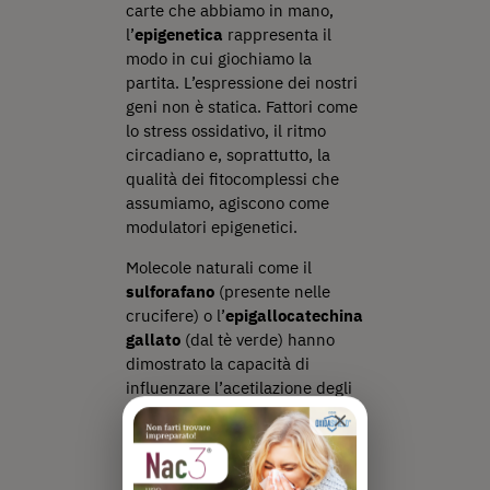
carte che abbiamo in mano,
l’
epigenetica
rappresenta il
modo in cui giochiamo la
partita. L’espressione dei nostri
geni non è statica. Fattori come
lo stress ossidativo, il ritmo
circadiano e, soprattutto, la
qualità dei fitocomplessi che
assumiamo, agiscono come
modulatori epigenetici.
Molecole naturali come il
sulforafano
(presente nelle
crucifere) o l’
epigallocatechina
gallato
(dal tè verde) hanno
dimostrato la capacità di
influenzare l’acetilazione degli
istoni e la metilazione del DNA.
×
Questo significa che, attraverso
un approccio nutrigenomico
mirato, possiamo letteralmente