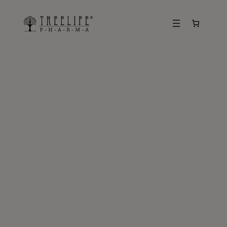
Vai
al
contenuto