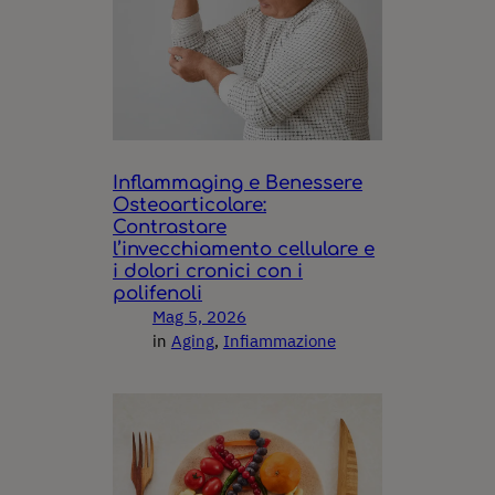
Inflammaging e Benessere
Osteoarticolare:
Contrastare
l’invecchiamento cellulare e
i dolori cronici con i
polifenoli
Mag 5, 2026
in
Aging
, 
Infiammazione