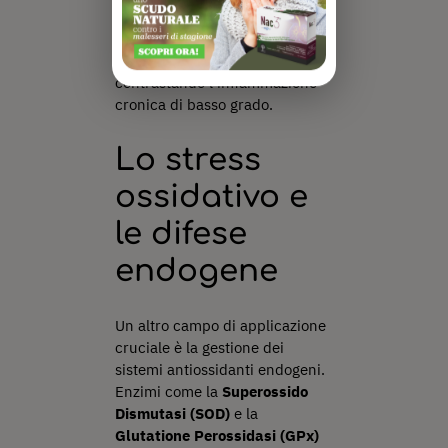
“istruire” le nostre cellule a
funzionare meglio, supportando
i processi di disintossicazione e
contrastando l’infiammazione
cronica di basso grado.
Lo stress
ossidativo e
le difese
endogene
Un altro campo di applicazione
cruciale è la gestione dei
sistemi antiossidanti endogeni.
Enzimi come la
Superossido
Dismutasi (SOD)
e la
Glutatione Perossidasi (GPx)