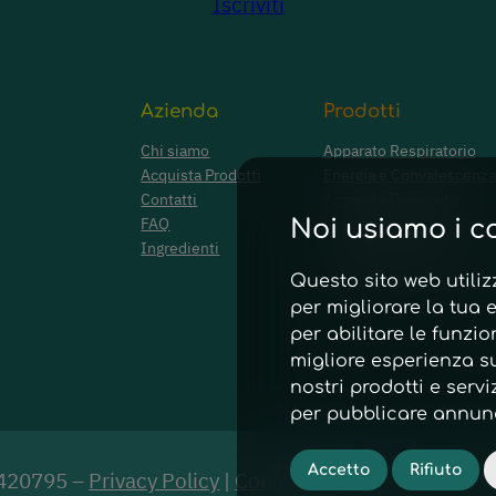
Iscriviti
Azienda
Prodotti
Chi siamo
Apparato Respiratorio
Acquista Prodotti
Energia e Convalescenza
Contatti
Apparato Digerente
FAQ
Funzione Cardiaca e Visi
Noi usiamo i c
Ingredienti
Funzione Tiroidea
Dolori Ostearticolari ed
Questo sito web utiliz
per migliorare la tua 
per abilitare le funzio
migliore esperienza su
nostri prodotti e servi
per pubblicare annunci
Accetto
Rifiuto
97420795 –
Privacy Policy
|
Cookie Policy