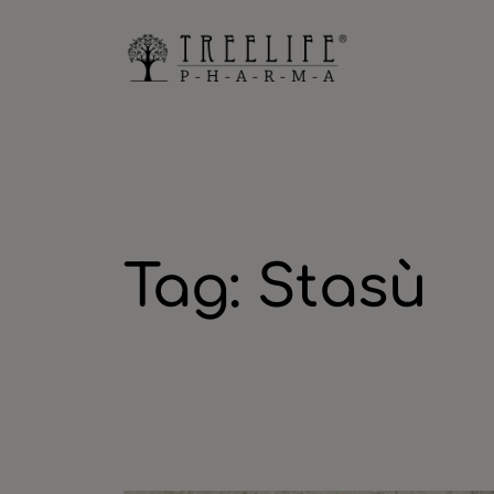
Vai
al
contenuto
Tag:
Stasù