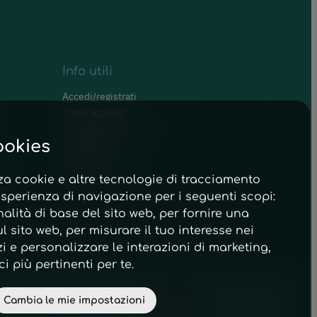
Info utili
Accedi/registrati
Il mio account
Password dimenticata
va
Pagamenti
ookies
Spedizioni
 Edemi
Condizioni di vendita
za cookie e altre tecnologie di tracciamento
esperienza di navigazione per i seguenti scopi:
nalità di base del sito web
,
per fornire una
l sito web
,
per misurare il tuo interesse nei
zi e personalizzare le interazioni di marketing
,
 più pertinenti per te
.
Cambia le mie impostazioni
powered by