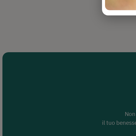
Non 
il tuo beness