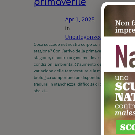
primaverile
Apr 1, 2025
in
Uncategorized
Cosa succede nel nostro corpo con il cambio di
stagione? Con l’arrivo della primavera e del cambio
stagione, il nostro organismo deve adattarsi a nuove
condizioni ambientali: l’aumento delle ore di luce, la
variazione delle temperature e la maggiore attività
biologica comportano un dispendio energetico che p
tradursi in stanchezza, difficoltà di concentrazione e
sbalzi…