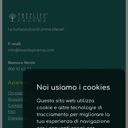
La nutraceutica di prima classe!
E-mail
info@treelifepharma.com
Numero Verde
800 92 62 14
Azienda
Prodotti
Noi usiamo i cookies
Chi siamo
Apparato Respiratorio
Acquista Prodotti
Energia e Convalescenza
Questo sito web utilizza
Contatti
Apparato Digerente
cookie e altre tecnologie di
FAQ
Funzione Cardiaca e Visiva
tracciamento per migliorare la
Ingredienti
Funzione Tiroidea
tua esperienza di navigazione
Dolori Ostearticolari ed Edemi