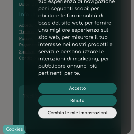
tua esperienza di navigazione
Dolori Ostearticolari ed Edemi
per i seguenti scopi:
per
Info utili
abilitare le funzionalità di
base del sito web
,
per fornire
Accedi/registrati
una migliore esperienza sul
Il mio account
sito web
,
per misurare il tuo
Password dimenticata
interesse nei nostri prodotti e
Pagamenti
Spedizioni
servizi e personalizzare le
Condizioni di vendita
interazioni di marketing
,
per
pubblicare annunci più
pertinenti per te
.
Accetto
Treelife Pharma® Srl – P.I. IT03797420795
Rifiuto
–
Privacy Policy
|
Cookie Policy
Cambia le mie impostazioni
powered by
Cookies