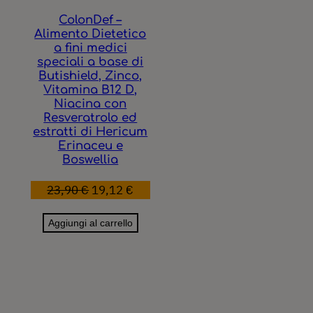
ColonDef –
Alimento Dietetico
a fini medici
speciali a base di
Butishield, Zinco,
Vitamina B12 D,
Niacina con
Resveratrolo ed
estratti di Hericum
Erinaceu e
Boswellia
Il
Il
23,90
€
19,12
€
prezzo
prezzo
Aggiungi al carrello
originale
attuale
era:
è:
23,90 €.
19,12 €.