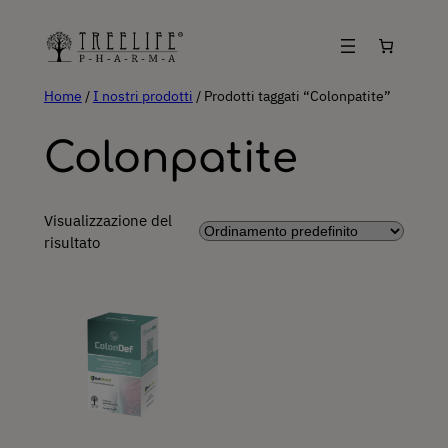
Vai
al
contenuto
Home
/
I nostri prodotti
/ Prodotti taggati “Colonpatite”
Colonpatite
Visualizzazione del
risultato