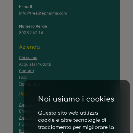
E-mail
info@treelifepharma.com
Numero Verde
800 92 62 14
Azienda
Chi siamo
Acquista Prodotti
Contatti
FAQ
Ingredienti
Prodotti
Noi usiamo i cookies
Apparato Respiratorio
Energia e Convalescenza
Questo sito web utilizza
Apparato Digerente
cookie e altre tecnologie di
Funzione Cardiaca e Visiva
tracciamento per migliorare la
Funzione Tiroidea