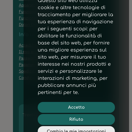
Questo sito web utilizza
Apparato Digerente
cookie e altre tecnologie di
Funzione Cardiaca e Visiva
tracciamento per migliorare la
Funzione Tiroidea
tua esperienza di navigazione
Dolori Ostearticolari ed Edemi
per i seguenti scopi:
per
Info utili
abilitare le funzionalità di
base del sito web
,
per fornire
Accedi/registrati
una migliore esperienza sul
Il mio account
sito web
,
per misurare il tuo
Password dimenticata
interesse nei nostri prodotti e
Pagamenti
Spedizioni
servizi e personalizzare le
Condizioni di vendita
interazioni di marketing
,
per
pubblicare annunci più
pertinenti per te
.
Accetto
Treelife Pharma® Srl – P.I. IT03797420795
Rifiuto
–
Privacy Policy
|
Cookie Policy
Cambia le mie impostazioni