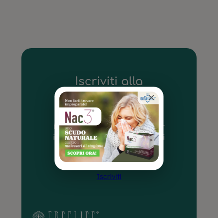
Iscriviti alla
Newsletter!
×
Non perdere aggiornamenti
importanti e informazioni utili per
il tuo benessere quotidiano, ricevi
subito 10% di sconto per i tuoi
futuri acquisti
Iscriviti