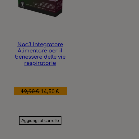
Nac3 Integratore
Alimentare per il
benessere delle vie
respiratorie
Il
Il
19,90
€
14,50
€
prezzo
prezzo
originale
attuale
era:
è:
Aggiungi al carrello
19,90 €.
14,50 €.