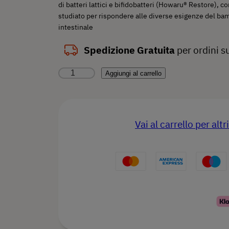
di batteri lattici e bifidobatteri (Howaru® Restore)
e
e
studiato per rispondere alle diverse esigenze del bambi
intestinale
z
z
Spedizione
Gratuita
per ordini s
z
z
S
Aggiungi al carrello
o
o
i
o
a
m
b
Vai al carrello per al
r
t
i
i
t
ò
–
g
u
S
i
i
a
m
n
l
b