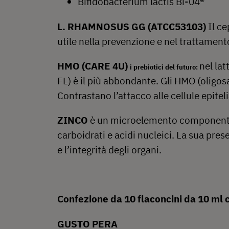
Bifidobacterium lactis Bi-04®
L. RHAMNOSUS GG (ATCC53103)
Il c
utile nella prevenzione e nel trattamento 
HMO (CARE 4U)
nel lat
i prebiotici del futuro:
FL) è il più abbondante. Gli HMO (oligo
Contrastano l’attacco alle cellule epiteli
ZINCO
è un microelemento componente d
carboidrati e acidi nucleici. La sua pre
e l’integrità degli organi.
Confezione da 10 flaconcini da 10 ml 
GUSTO PERA