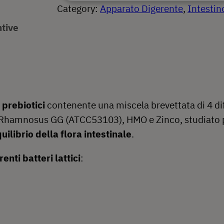
Category:
Apparato Digerente
, 
Intestin
i
a
e
o
ntive
l
è
t
i
e
:
c
e
1
o
p
r
4
e
prebiotici
contenente una miscela brevettata di 4 diff
e
. Rhamnosus GG (ATCC53103), HMO e Zinco, studiato pe
a
,
r
quilibrio della flora intestinale
.
i
:
8
l
renti batteri lattici
:
b
1
0
e
8
n
e
,
€