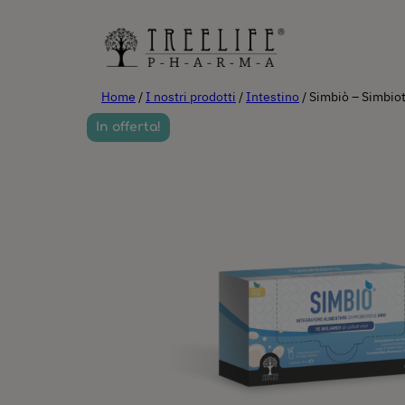
Vai
al
contenuto
Home
/
I nostri prodotti
/
Intestino
/ Simbiò – Simbio
In offerta!