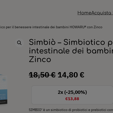
Home
Acquista 
tico per il benessere intestinale dei bambini HOWARU® con Zinco
Simbiò – Simbiotico p
intestinale dei bam
Zinco
I
I
18,50
€
14,80
€
l
l
2x (-25,00%)
p
p
€13,88
r
r
SIMBIO’ è un simbiotico di probiotici e prebiotici co