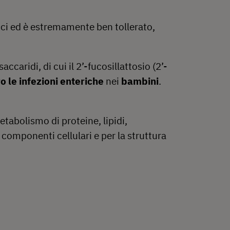
ici ed è estremamente ben tollerato,
ccaridi, di cui il 2’-fucosillattosio (2’-
ro le infezioni enteriche
nei
bambini
.
abolismo di proteine, lipidi,
 componenti cellulari e per la struttura