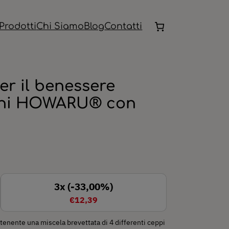
Prodotti
Chi Siamo
Blog
Contatti
er il benessere
bini HOWARU® con
3x (-33,00%)
€12,39
ntenente una miscela brevettata di 4 differenti ceppi