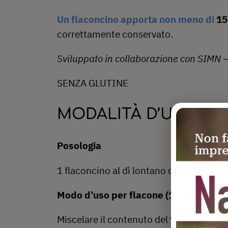
Un flaconcino apporta non meno di
15
correttamente conservato.
Sviluppato in collaborazione con SIMN –
SENZA GLUTINE
MODALITÀ D’USO
Posologia
1 flaconcino al dì lontano dai pasti
Modo d’uso per flacone (10 ml)
Miscelare il contenuto del
tappo-serba