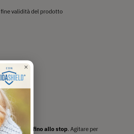
 fine validità del prodotto
×
senso orario fino allo stop
. Agitare per