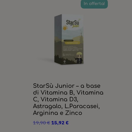
In offerta!
StarSù Junior – a base
di Vitamina B, Vitamina
C, Vitamina D3,
Astragalo, L.Paracasei,
Arginina e Zinco
Il
Il
19,90
€
15,92
€
prezzo
prezzo