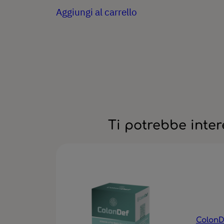
originale
attuale
Aggiungi al carrello
era:
è:
19,90 €.
15,92 €.
Ti potrebbe inte
ColonDe