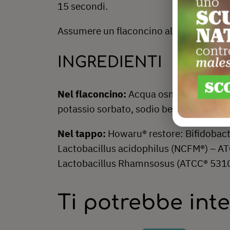
15 secondi.
Assumere un flaconcino al giorno diretta
INGREDIENTI
Nel flaconcino:
Acqua osmotizzata; Frut
potassio sorbato, sodio benzoato; Arom
Nel tappo:
Howaru® restore: Bifidobact
Lactobacillus acidophilus (NCFM®) – A
Lactobacillus Rhamnsosus (ATCC® 53103 
Ti potrebbe int