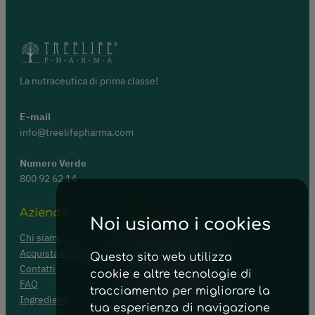
La nutraceutica di prima classe!
E-mail
info@treelifepharma.com
Numero Verde
800 92 62 14
Azienda
Prodotti
Noi usiamo i cookies
Chi siamo
Apparato Respiratorio
Acquista Prodotti
Energia e Convalescenza
Questo sito web utilizza
Contatti
Apparato Digerente
cookie e altre tecnologie di
FAQ
Funzione Cardiaca e Visiva
tracciamento per migliorare la
Ingredienti
Funzione Tiroidea
tua esperienza di navigazione
Dolori Ostearticolari ed Edemi